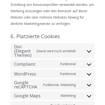
Erstellung von Benutzerprofilen verwendet werden, um
Werbung anzuzeigen oder den Benutzer auf dieser
Website oder über mehrere Websites hinweg für
ähnliche Marketingzwecke zu verfolgen.
6. Platzierte Cookies
Divi
(Elegant
Zweck wird noch ermittelt
Consent
Themes)
to
Complianz
Funktional
service
Consent
divi-
WordPress
to
Funktional
Consent
(elegant-
service
Google
to
Funktional, Marketing
themes)
complianz
reCAPTCHA
Consent
service
to
Google Maps
Marketing
wordpress
Consent
service
to