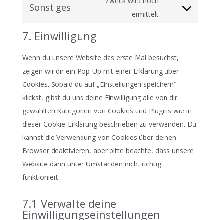
Zweck wird noch
google-
Sonstiges
service
Consent
ermittelt
recaptcha
google-
to
7. Einwilligung
maps
service
sonstiges
Wenn du unsere Website das erste Mal besuchst,
zeigen wir dir ein Pop-Up mit einer Erklärung über
Cookies. Sobald du auf „Einstellungen speichern“
klickst, gibst du uns deine Einwilligung alle von dir
gewählten Kategorien von Cookies und Plugins wie in
dieser Cookie-Erklärung beschrieben zu verwenden. Du
kannst die Verwendung von Cookies über deinen
Browser deaktivieren, aber bitte beachte, dass unsere
Website dann unter Umständen nicht richtig
funktioniert.
7.1 Verwalte deine
Einwilligungseinstellungen